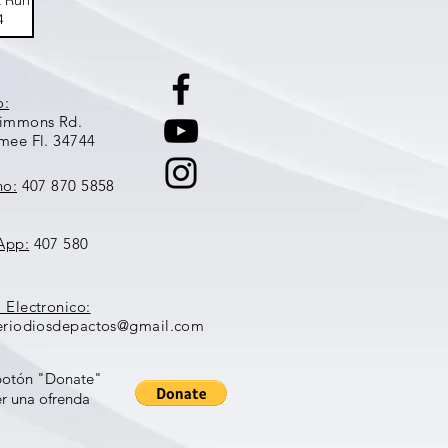
k Run
4
o:
Simmons Rd.
mee Fl. 34744
no:
407 870 5858
App:
407 580
 Electronico:
eriodiosdepactos@gmail.com
 botón
"Donate"
er
una ofrenda