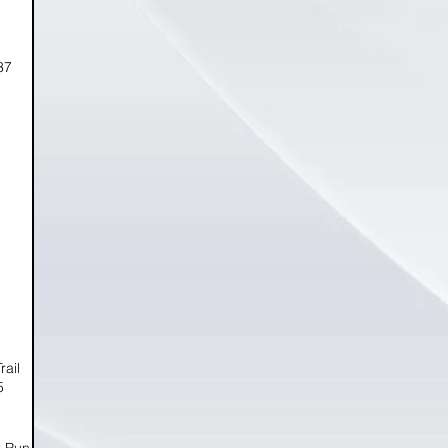
37
ail
5