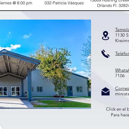
13689 Rushing Cree
iernes @ 8:00 pm
032 Patricia Vásquez
Orlando Fl. 3282
iernes @ 9:00 pm
005 Ana Oliva
Virtual
Templ
1130 
Kissim
Teléfo
Whats
7106
Correo
minist
Click en el
Para hac